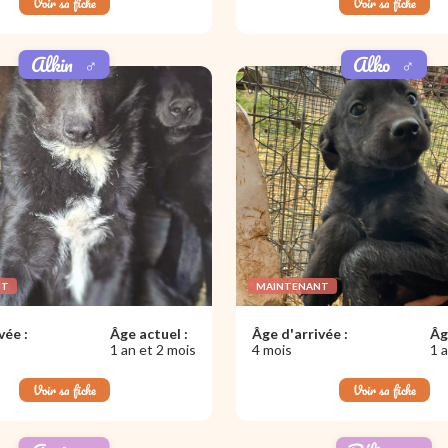
Voir sa fiche
Voir sa fiche
Alkin
♂️
Alko
♂️
NT
MAINTENANT
vée :
Âge actuel :
Âge d'arrivée :
Âg
1 an et 2 mois
4 mois
1 
Voir sa fiche
Voir sa fiche