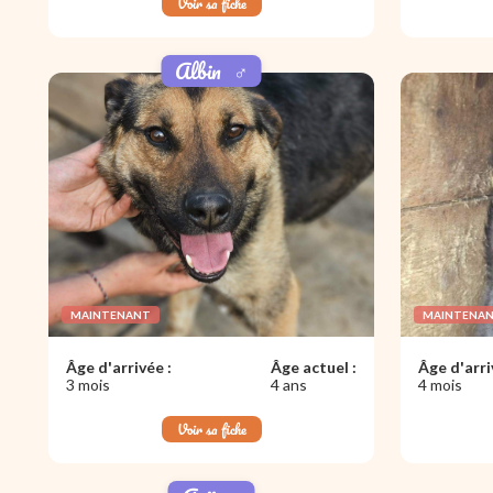
Voir sa fiche
Albin
♂️
MAINTENANT
MAINTENA
Âge d'arrivée :
Âge actuel :
Âge d'arri
3 mois
4 ans
4 mois
Voir sa fiche