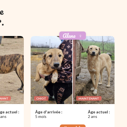
e
.
Alana
♀️
ENANT
CHIOT
MAINTENANT
ge actuel :
Âge d'arrivée :
Âge actuel :
 ans
5 mois
2 ans