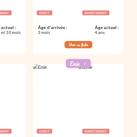
ENANT
CHIOT
MAINTENANT
actuel :
Âge d'arrivée :
Âge actuel :
 et 10 mois
3 mois
4 ans
Voir sa fiche
Enie
♀️
ENANT
CHIOT
MAINTENANT