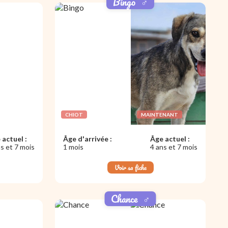
Bingo
♂️
CHIOT
MAINTENANT
 actuel :
Âge d'arrivée :
Âge actuel :
s et 7 mois
1 mois
4 ans et 7 mois
Voir sa fiche
Chance
♂️