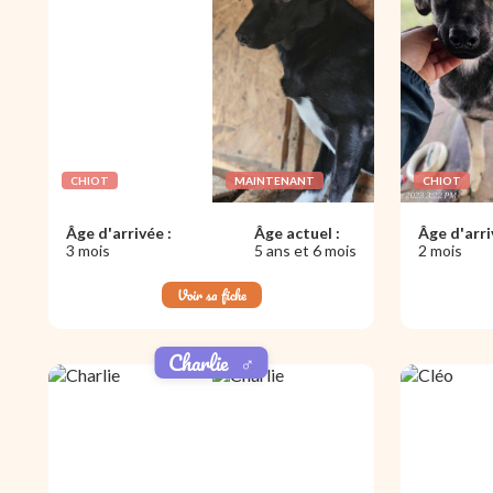
CHIOT
MAINTENANT
CHIOT
Âge d'arrivée :
Âge actuel :
Âge d'arri
3 mois
5 ans et 6 mois
2 mois
Voir sa fiche
Charlie
♂️