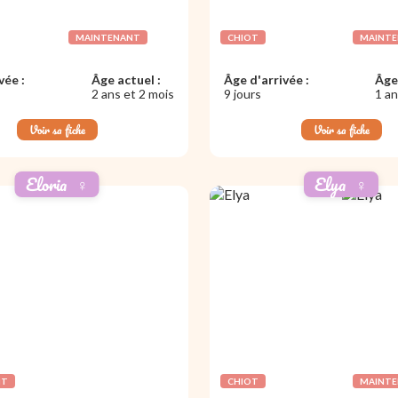
MAINTENANT
CHIOT
MAINT
vée :
Âge actuel :
Âge d'arrivée :
Âge 
2 ans et 2 mois
9 jours
1 an
Voir sa fiche
Voir sa fiche
Eloria
♀️
Elya
♀️
NT
CHIOT
MAINT