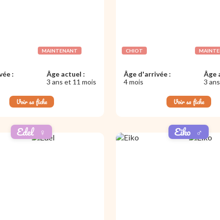
MAINTENANT
CHIOT
MAINT
vée :
Âge actuel :
Âge d'arrivée :
Âge a
3 ans et 11 mois
4 mois
3 ans
Voir sa fiche
Voir sa fiche
Edel
♀️
Eiko
♂️