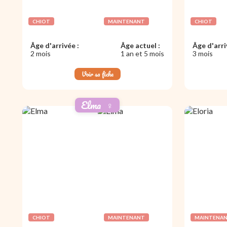
CHIOT
MAINTENANT
CHIOT
Âge d'arrivée :
Âge actuel :
Âge d'arri
2 mois
1 an et 5 mois
3 mois
Voir sa fiche
Elma
♀️
CHIOT
MAINTENANT
MAINTENA