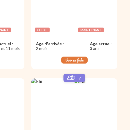
ENANT
CHIOT
MAINTENANT
ctuel :
Âge d'arrivée :
Âge actuel :
 et 11 mois
2 mois
3 ans
Voir sa fiche
Elii
♂️