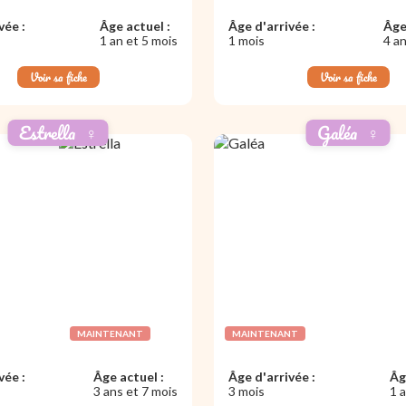
vée :
Âge actuel :
Âge d'arrivée :
Âge
1 an et 5 mois
1 mois
4 an
Voir sa fiche
Voir sa fiche
Estrella
♀️
Galéa
♀️
MAINTENANT
MAINTENANT
vée :
Âge actuel :
Âge d'arrivée :
Âg
3 ans et 7 mois
3 mois
1 