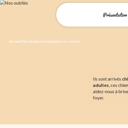
Présentation
Accueil
»
Nos loulous à l’adoption
»
Nos oubliés
Ils sont arrivés
ch
adultes
, ces chie
aidez-nous à briser
foyer.