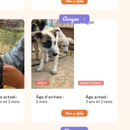
Voir sa fiche
Aragon
♂️
CHIOT
MAINTENANT
e actuel :
Âge d'arrivée :
Âge actuel :
an et 2 mois
2 mois
3 ans et 2 mois
Voir sa fiche