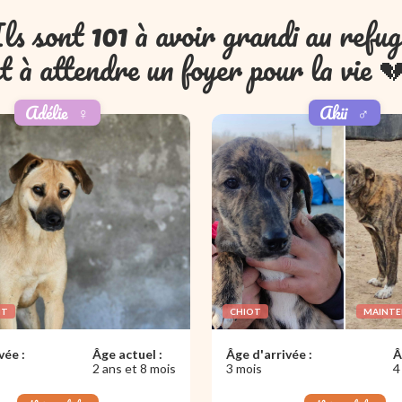
Ils sont
101
à avoir grandi au refug
t à attendre un foyer pour la vie 
Adélie
♀️
Akii
♂️
NT
CHIOT
MAINT
vée :
Âge actuel :
Âge d'arrivée :
Â
2 ans et 8 mois
3 mois
4