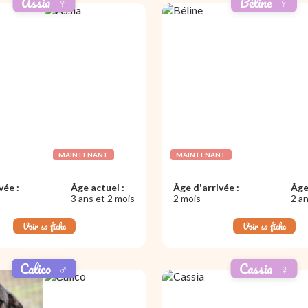
Assia
♀️
Béline
♀️
MAINTENANT
MAINTENANT
vée :
Âge actuel :
Âge d'arrivée :
Âge
3 ans et 2 mois
2 mois
2 an
Voir sa fiche
Voir sa fiche
Calico
♂️
Cassia
♀️