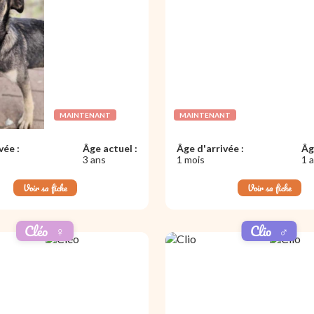
MAINTENANT
MAINTENANT
vée :
Âge actuel :
Âge d'arrivée :
Âg
3 ans
1 mois
1 
Voir sa fiche
Voir sa fiche
Cléo
♀️
Clio
♂️