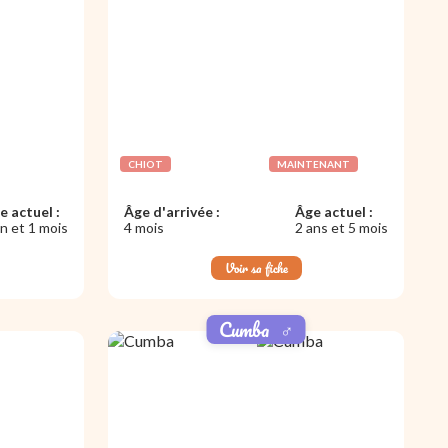
CHIOT
MAINTENANT
e actuel :
Âge d'arrivée :
Âge actuel :
an et 1 mois
4 mois
2 ans et 5 mois
Voir sa fiche
Cumba
♂️