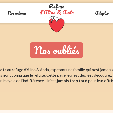
Refuge
d'Alina & Anda
Nos actions
Adopter
Nos oubliés
iots
au refuge d’Alina & Anda, espérant une famille qui n’est jamais
ns n’ont connu que le refuge. Cette page leur est dédiée : découvrez 
 le cycle de l’indifférence. Il n’est
jamais trop tard
pour leur offri