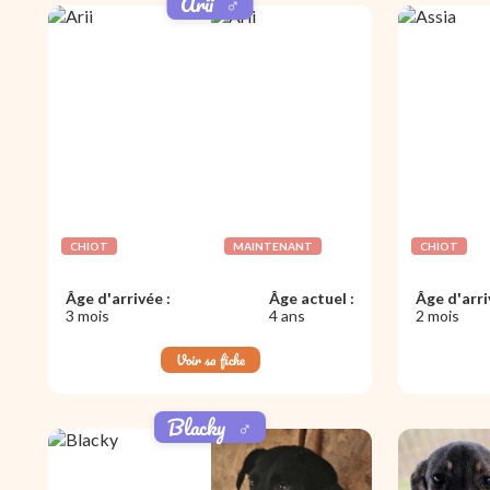
Arii
♂️
CHIOT
MAINTENANT
CHIOT
Âge d'arrivée :
Âge actuel :
Âge d'arri
3 mois
4 ans
2 mois
Voir sa fiche
Blacky
♂️