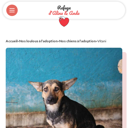
Refuge
d'Alina & Anda
Accueil
»
Nos loulous à l’adoption
»
Nos chiens à l’adoption
»
Vitani