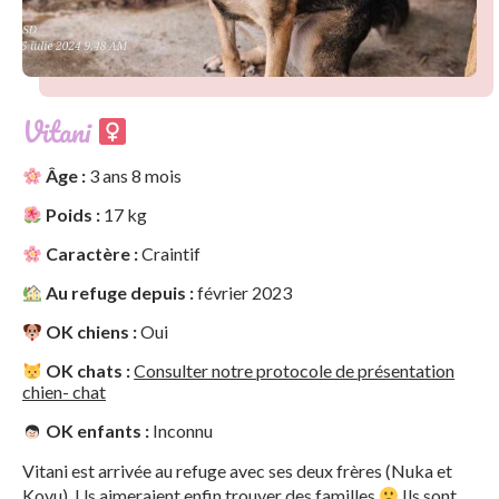
Vitani
Âge :
3 ans 8 mois
Poids :
17 kg
Caractère :
Craintif
Au refuge depuis :
février 2023
OK chiens :
Oui
OK chats :
Consulter notre protocole de présentation
chien- chat
OK enfants :
Inconnu
Vitani est arrivée au refuge avec ses deux frères (Nuka et
Kovu). Lls aimeraient enfin trouver des familles
Ils sont