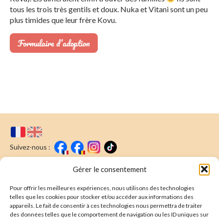
tous les trois très gentils et doux. Nuka et Vitani sont un peu
plus timides que leur frère Kovu.
Formulaire d’adoption
Suivez-nous :
Faire un don
Nous écrire
Gérer le consentement
Pour offrir les meilleures expériences, nous utilisons des technologies
Newsletter
telles que les cookies pour stocker et/ou accéder aux informations des
appareils. Le fait de consentir à ces technologies nous permettra de traiter
Souscrire
E-mail* :
des données telles que le comportement de navigation ou les ID uniques sur