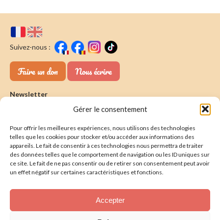
Suivez-nous :
Faire un don
Nous écrire
Newsletter
Gérer le consentement
Souscrire
E-mail* :
Pour offrir les meilleures expériences, nous utilisons des technologies
J'ai lu & j'accepte la
politique de confidentalité
telles que les cookies pour stocker et/ou accéder aux informations des
appareils. Le fait de consentir à ces technologies nous permettra de traiter
Présentation
des données telles que le comportement de navigation ou les ID uniques sur
ce site. Le fait de ne pas consentir ou de retirer son consentement peut avoir
Nos actions
un effet négatif sur certaines caractéristiques et fonctions.
Nous aider
Accepter
Foire aux Questions