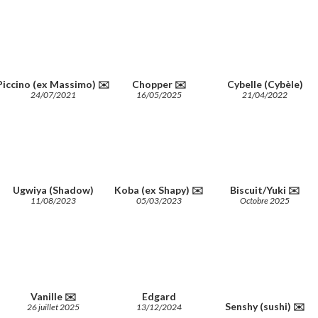
Piccino (ex Massimo) ✉️
Chopper ✉️
Cybelle (Cybèle)
24/07/2021
16/05/2025
21/04/2022
Ugwiya (Shadow)
Koba (ex Shapy) ✉️
Biscuit/Yuki ✉️
11/08/2023
05/03/2023
Octobre 2025
Vanille ✉️
Edgard
Senshy (sushi) ✉️
26 juillet 2025
13/12/2024