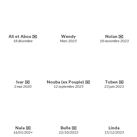
Ali et Abou ✉️
Wendy
Nolan ✉️
18 décembre
Mars 2025
18 novembre 2023
Ivar ✉️
Nouba (ex Poupie) ✉️
Toben ✉️
2 mai 2020
12 septembre 2025
23 juin 2023
Nala ✉️
Bulle ✉️
Linda
16/01/202+
22/10/2022
15/12/2023