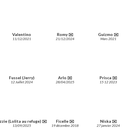
Valentino
Romy ✉️
Guizmo ✉️
11/12/2021
21/12/2024
Mars 2021
Fussel (Jerry)
Arlo ✉️
Prisca ✉️
12 Juillet 2024
28/04/2025
15 12 2023
izzie (Lolita au refuge) ✉️
Ficelle ✉️
Niska ✉️
13/09/2025
19 décembre 2018
27 janvier 2024