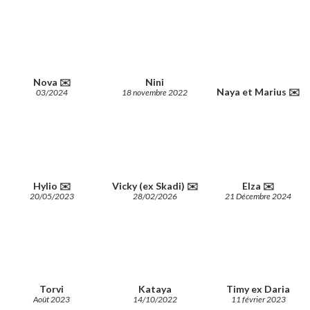
Nova ✉️
Nini
Naya et Marius ✉️
03/2024
18 novembre 2022
Hylio ✉️
Vicky (ex Skadi) ✉️
Elza ✉️
20/05/2023
28/02/2026
21 Décembre 2024
Torvi
Kataya
Timy ex Daria
Août 2023
14/10/2022
11 février 2023