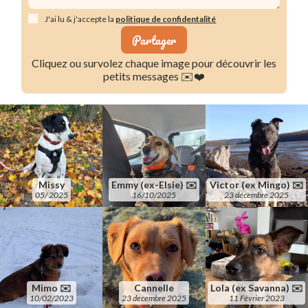
J'ai lu & j'accepte la
politique de confidentalité
Partager
Cliquez ou survolez chaque image pour découvrir les
petits messages ✉️❤️
Missy
Emmy (ex-Elsie) ✉️
Victor (ex Mingo) ✉️
05/ 2025
16/10/2025
23 décembre 2025
Mimo ✉️
Cannelle
Lola (ex Savanna) ✉️
10/02/2023
23 decembre 2025
11 Février 2023