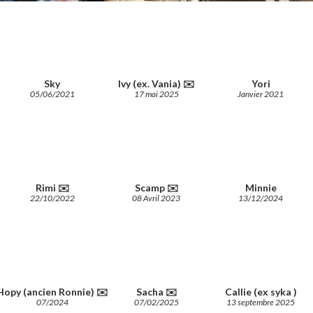
Sky
Ivy (ex. Vania) ✉️
Yori
05/06/2021
17 mai 2025
Janvier 2021
Rimi ✉️
Scamp ✉️
Minnie
22/10/2022
08 Avril 2023
13/12/2024
Hopy (ancien Ronnie) ✉️
Sacha ✉️
Callie (ex syka )
07/2024
07/02/2025
13 septembre 2025