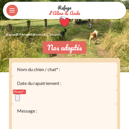
Refuge
d'Alina & Anda
Accueil
»
Présentation
»
Nos adoptés
Nos adoptés
Nom du chien / chat* :
Date du rapatriement :
Photo* :
Message :