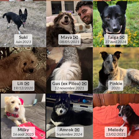
Suki
Maya ✉️
Taïga ✉️
Juin 2023
08/05/2021
27 avril 2024
Lili ✉️
Gus (ex Pilou) ✉️
Pinkie
19/12/2020
12 novembre 2021
2020
Milky
Amrok ✉️
Melody
16 août 2025
Septembre 2024
13/02/2021