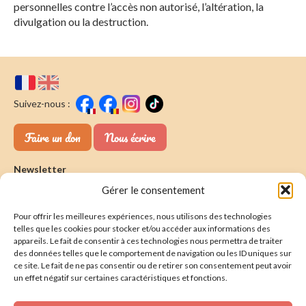
personnelles contre l’accès non autorisé, l’altération, la
divulgation ou la destruction.
Suivez-nous :
Faire un don
Nous écrire
Newsletter
Gérer le consentement
Souscrire
E-mail* :
Pour offrir les meilleures expériences, nous utilisons des technologies
J'ai lu & j'accepte la
politique de confidentalité
telles que les cookies pour stocker et/ou accéder aux informations des
appareils. Le fait de consentir à ces technologies nous permettra de traiter
Présentation
des données telles que le comportement de navigation ou les ID uniques sur
ce site. Le fait de ne pas consentir ou de retirer son consentement peut avoir
Nos actions
un effet négatif sur certaines caractéristiques et fonctions.
Nous aider