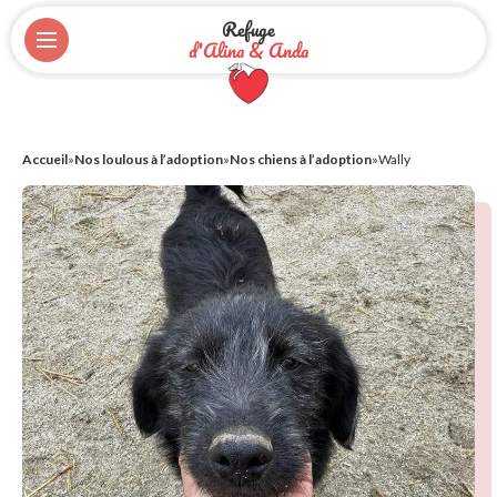
Refuge
d'Alina & Anda
Accueil
»
Nos loulous à l’adoption
»
Nos chiens à l’adoption
»
Wally