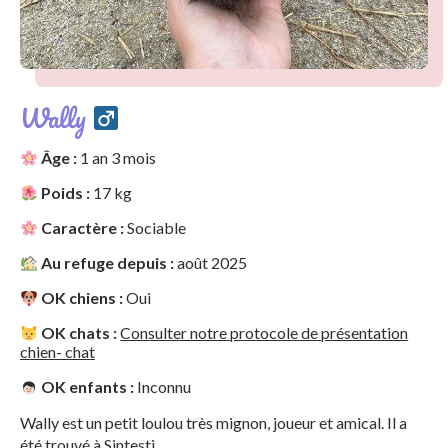
Wally
Âge :
1 an 3 mois
Poids :
17 kg
Caractère :
Sociable
Au refuge depuis :
août 2025
OK chiens :
Oui
OK chats :
Consulter notre protocole de présentation
chien- chat
OK enfants :
Inconnu
Wally est un petit loulou très mignon, joueur et amical. Il a
été trouvé à Sintesti.