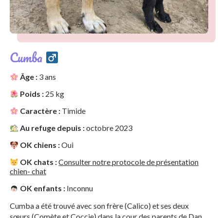
Cumba
Âge :
3 ans
Poids :
25 kg
Caractère :
Timide
Au refuge depuis :
octobre 2023
OK chiens :
Oui
OK chats :
Consulter notre protocole de présentation
chien- chat
OK enfants :
Inconnu
Cumba a été trouvé avec son frère (Calico) et ses deux
sœurs (Comète et Coccie) dans la cour des parents de Dan.