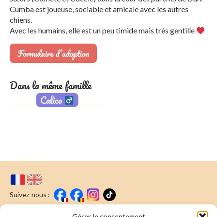
Cumba est joueuse, sociable et amicale avec les autres
chiens.
Avec les humains, elle est un peu timide mais très gentille
Formulaire d’adoption
Dans la même famille
Calico
Suivez-nous :
Gérer le consentement