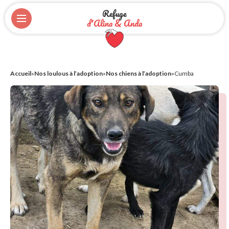
Refuge
d'Alina & Anda
Accueil
»
Nos loulous à l’adoption
»
Nos chiens à l’adoption
»
Cumba