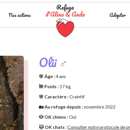
Refuge
d'Alina & Anda
Nos actions
Adopter
Olii
♂️
🌸 Âge :
4 ans
🌺 Poids :
17 kg
🌸 Caractère :
Craintif
🏡 Au refuge depuis :
novembre 2022
🐶 OK chiens :
Oui
🐱 OK chats :
Consulter notre protocole de pr