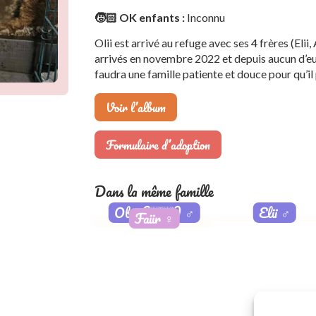
🧒🏻 OK enfants :
Inconnu
Olii est arrivé au refuge avec ses 4 frères (Elii, 
arrivés en novembre 2022 et depuis aucun d’eux n
faudra une famille patiente et douce pour qu’il
Voir l’album
Formulaire d’adoption
Dans la même famille
Obii (🇫🇷)
♂️
Elii
♂️
Faiir
♀️
SOS
Adoptée