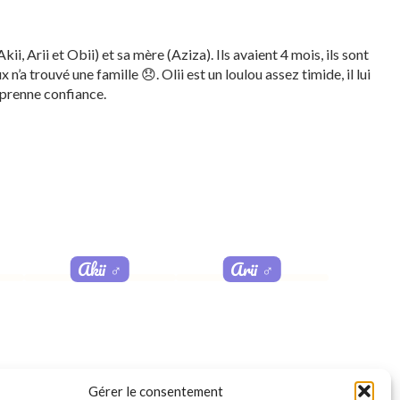
Akii, Arii et Obii) et sa mère (Aziza). Ils avaient 4 mois, ils sont
’a trouvé une famille 😞. Olii est un loulou assez timide, il lui
 prenne confiance.
Akii
♂️
Arii
♂️
Gérer le consentement