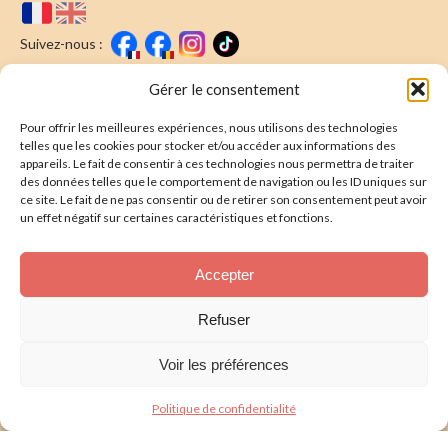
Suivez-nous :
Faire un don
Nous écrire
Gérer le consentement
Pour offrir les meilleures expériences, nous utilisons des technologies
Newsletter
telles que les cookies pour stocker et/ou accéder aux informations des
appareils. Le fait de consentir à ces technologies nous permettra de traiter
Souscrire
E-mail* :
des données telles que le comportement de navigation ou les ID uniques sur
ce site. Le fait de ne pas consentir ou de retirer son consentement peut avoir
J'ai lu & j'accepte la
politique de confidentalité
un effet négatif sur certaines caractéristiques et fonctions.
Présentation
Accepter
Nos actions
Refuser
Nous aider
Voir les préférences
Foire aux Questions
Politique de confidentialité
Politique de confidentialité