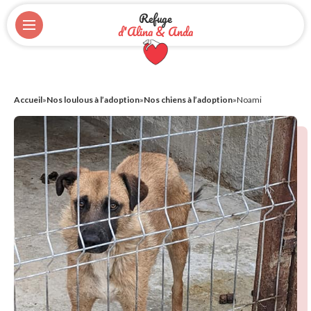
Refuge
d'Alina & Anda
Accueil
»
Nos loulous à l’adoption
»
Nos chiens à l’adoption
»
Noami