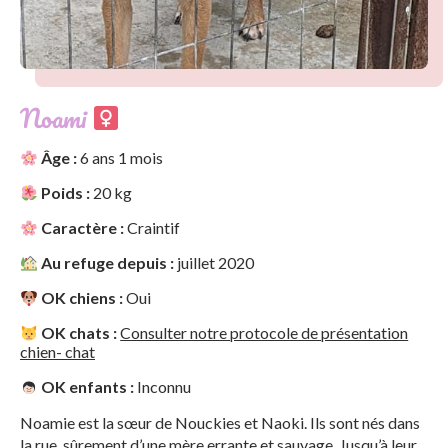
Noami
Âge :
6 ans 1 mois
Poids :
20 kg
Caractère :
Craintif
Au refuge depuis :
juillet 2020
OK chiens :
Oui
OK chats :
Consulter notre protocole de présentation
chien- chat
OK enfants :
Inconnu
Noamie est la sœur de Nouckies et Naoki. Ils sont nés dans
la rue, sûrement d’une mère errante et sauvage. Jusqu’à leur