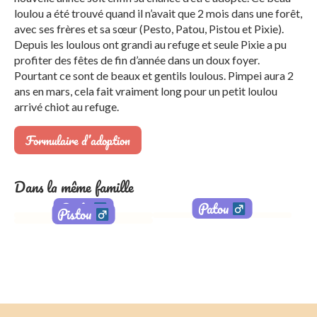
loulou a été trouvé quand il n’avait que 2 mois dans une forêt,
avec ses frères et sa sœur (Pesto, Patou, Pistou et Pixie).
Depuis les loulous ont grandi au refuge et seule Pixie a pu
profiter des fêtes de fin d’année dans un doux foyer.
Pourtant ce sont de beaux et gentils loulous. Pimpei aura 2
ans en mars, cela fait vraiment long pour un petit loulou
arrivé chiot au refuge.
Formulaire d’adoption
Dans la même famille
Pesto
Patou
Pistou