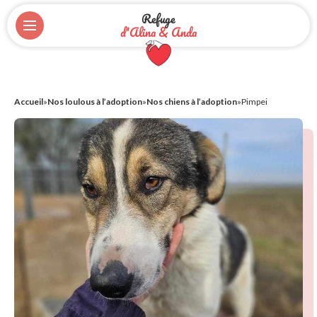
Refuge
d'Alina & Anda
Accueil
»
Nos loulous à l’adoption
»
Nos chiens à l’adoption
»
Pimpei