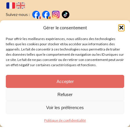
Suivez-nous :
Faire un don
Nous écrire
Gérer le consentement
Pour offrir les meilleures expériences, nous utilisons des technologies
Newsletter
telles que les cookies pour stocker et/ou accéder aux informations des
appareils. Le fait de consentir à ces technologies nous permettra de traiter
Souscrire
E-mail* :
des données telles que le comportement de navigation ou les ID uniques sur
ce site. Le fait de ne pas consentir ou de retirer son consentement peut avoir
J'ai lu & j'accepte la
politique de confidentalité
un effet négatif sur certaines caractéristiques et fonctions.
Présentation
Accepter
Nos actions
Refuser
Nous aider
Voir les préférences
Foire aux Questions
Politique de confidentialité
Politique de confidentialité