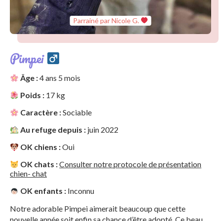
Parrainé par Nicole G.
Pimpei
Âge :
4 ans 5 mois
Poids :
17 kg
Caractère :
Sociable
Au refuge depuis :
juin 2022
OK chiens :
Oui
OK chats :
Consulter notre protocole de présentation
chien- chat
OK enfants :
Inconnu
Notre adorable Pimpei aimerait beaucoup que cette
nouvelle année soit enfin sa chance d’être adopté. Ce beau