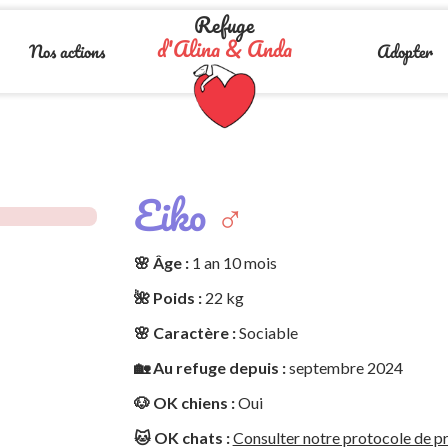
Refuge
d'Alina & Anda
Nos actions
Adopter
Eiko
♂️
🌸 Âge :
1 an 10 mois
🌺 Poids :
22 kg
🌸 Caractère :
Sociable
🏡 Au refuge depuis :
septembre 2024
🐶 OK chiens :
Oui
🐱 OK chats :
Consulter notre protocole de pr