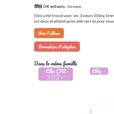
🧒🏻 OK enfants :
Inconnu
Eiko a été trouvé avec ses 3 sœurs (Ebby, Emmy 
est doux et attend qu’on aille vers lui pour nous 
Voir l’album
Formulaire d’adoption
Dans la même famille
Elka (FA
Ebby
♀️
🇫🇷)
♀️
Adoptée
Adoptée