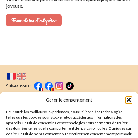
joyeuse.
Formulaire d’adoption
Suivez-nous :
Faire un don
Nous écrire
Gérer le consentement
Pour offrir les meilleures expériences, nous utilisons des technologies
Newsletter
telles que les cookies pour stocker et/ou accéder aux informations des
appareils. Le fait de consentir à ces technologies nous permettra de traiter
Souscrire
E-mail* :
des données telles que le comportement de navigation ou les ID uniques sur
ce site. Le fait de ne pas consentir ou de retirer son consentement peut avoir