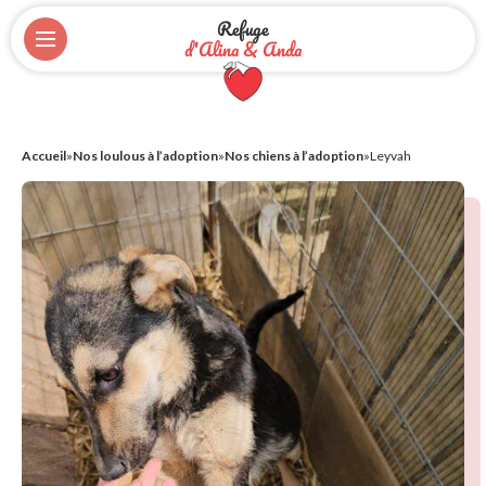
Refuge
d'Alina & Anda
Accueil
»
Nos loulous à l’adoption
»
Nos chiens à l’adoption
»
Leyvah