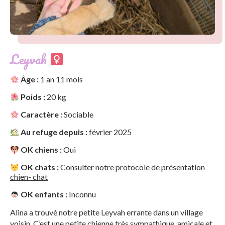
Leyvah
Âge :
1 an 11 mois
Poids :
20 kg
Caractère :
Sociable
Au refuge depuis :
février 2025
OK chiens :
Oui
OK chats :
Consulter notre protocole de présentation
chien- chat
OK enfants :
Inconnu
Alina a trouvé notre petite Leyvah errante dans un village
voisin. C’est une petite chienne très sympathique, amicale et