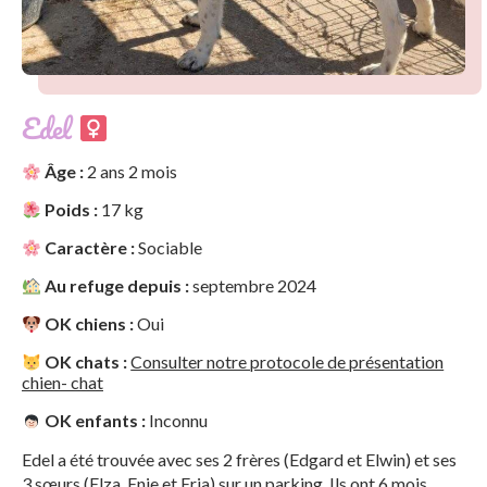
Edel
Âge :
2 ans 2 mois
Poids :
17 kg
Caractère :
Sociable
Au refuge depuis :
septembre 2024
OK chiens :
Oui
OK chats :
Consulter notre protocole de présentation
chien- chat
OK enfants :
Inconnu
Edel a été trouvée avec ses 2 frères (Edgard et Elwin) et ses
3 sœurs (Elza, Enie et Eria) sur un parking. Ils ont 6 mois