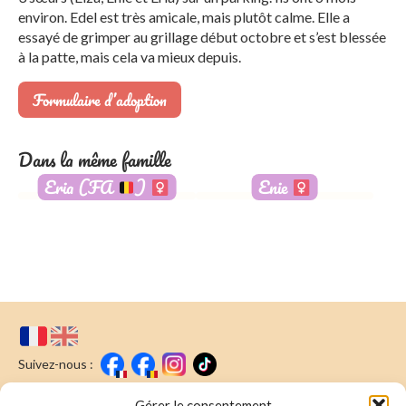
environ. Edel est très amicale, mais plutôt calme. Elle a
essayé de grimper au grillage début octobre et s’est blessée
à la patte, mais cela va mieux depuis.
Formulaire d’adoption
Dans la même famille
Eria (FA
)
Enie
Réservée
Suivez-nous :
Gérer le consentement