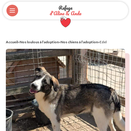
Refuge
d'Alina & Anda
Accueil
»
Nos loulous à l’adoption
»
Nos chiens à l’adoption
»
Edel