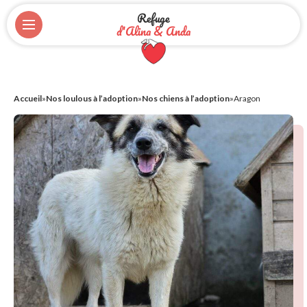
Refuge
d'Alina & Anda
Accueil
»
Nos loulous à l’adoption
»
Nos chiens à l’adoption
»
Aragon