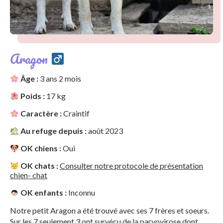
Aragon
Âge :
3 ans 2 mois
Poids :
17 kg
Caractère :
Craintif
Au refuge depuis :
août 2023
OK chiens :
Oui
OK chats :
Consulter notre protocole de présentation
chien- chat
OK enfants :
Inconnu
Notre petit Aragon a été trouvé avec ses 7 frères et soeurs.
Sur les 7 seulement 3 ont survécu de la parvovirose dont