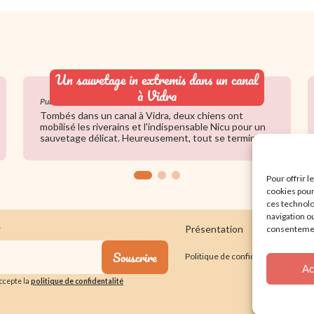
Un sauvetage in extremis dans un canal
à Vidra
Publié le 30 juin 2026
Tombés dans un canal à Vidra, deux chiens ont
mobilisé les riverains et l'indispensable Nicu pour un
sauvetage délicat. Heureusement, tout se termine
bien.
Pour offrir 
cookies pour
ces technolo
navigation ou
r
Présentation
Nos actions
consentement
Souscrire
Politique de confidentialité
Me
Ac
'accepte la
politique de confidentalité