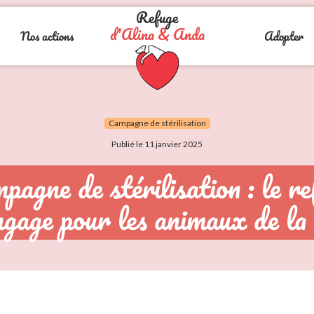
Refuge
d'Alina & Anda
Nos actions
Adopter
Campagne de stérilisation
Publié le 11 janvier 2025
pagne de stérilisation : le re
ngage pour les animaux de la