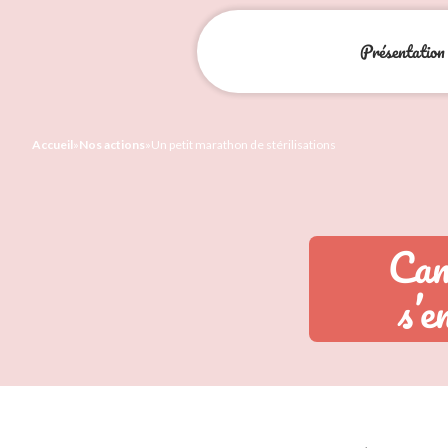
Présentation
Accueil
»
Nos actions
»
Un petit marathon de stérilisations
Cam
s’e