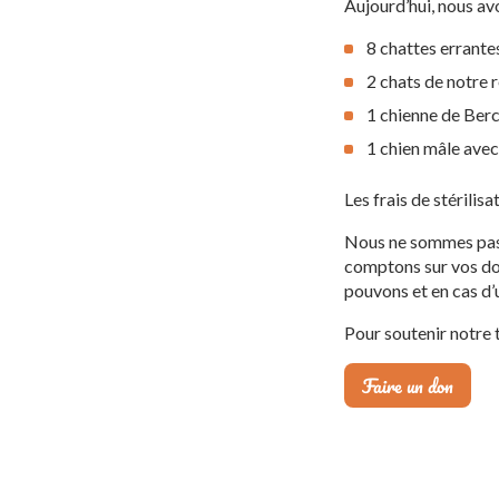
Aujourd’hui, nous av
8 chattes errante
2 chats de notre 
1 chienne de Berc
1 chien mâle avec
Les frais de stérilis
Nous ne sommes pas s
comptons sur vos dons
pouvons et en cas d’u
Pour soutenir notre t
Faire un don