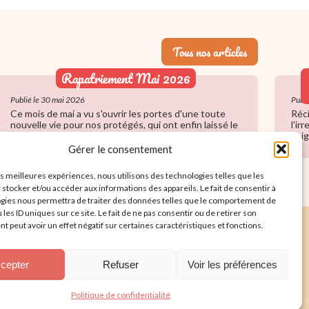
Tous nos articles
Rapatriement Mai 2026
Publié le 30 mai 2026
Publi
Ce mois de mai a vu s'ouvrir les portes d'une toute
Réci
nouvelle vie pour nos protégés, qui ont enfin laissé le
l'ir
refuge derrière eux. Entre larmes de soulagement,
soig
grands départs et précieux conseils pour une
Gérer le consentement
adaptation en douceur, retour sur les moments forts
de ce rapatriement printanier.
les meilleures expériences, nous utilisons des technologies telles que les
 stocker et/ou accéder aux informations des appareils. Le fait de consentir à
gies nous permettra de traiter des données telles que le comportement de
 les ID uniques sur ce site. Le fait de ne pas consentir ou de retirer son
Nous aider
Foire aux Questions
 peut avoir un effet négatif sur certaines caractéristiques et fonctions.
ntions légales
cepter
Refuser
Voir les préférences
Politique de confidentialité