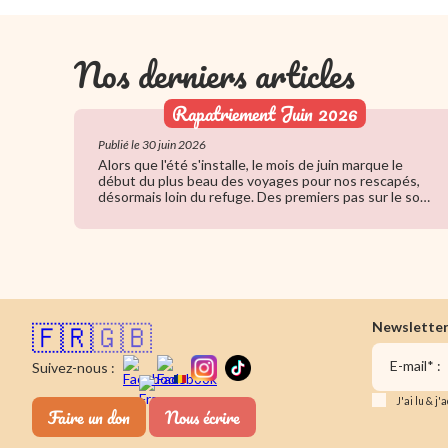
Nos derniers articles
Rapatriement Juin 2026
Publié le 30 juin 2026
Alors que l'été s'installe, le mois de juin marque le
début du plus beau des voyages pour nos rescapés,
désormais loin du refuge. Des premiers pas sur le sol
français : revivez ce grand rapatriement rempli
d'émotion.
Newslette
🇫🇷
🇬🇧
E-mail* :
Suivez-nous :
J'ai lu & j
Faire un don
Nous écrire