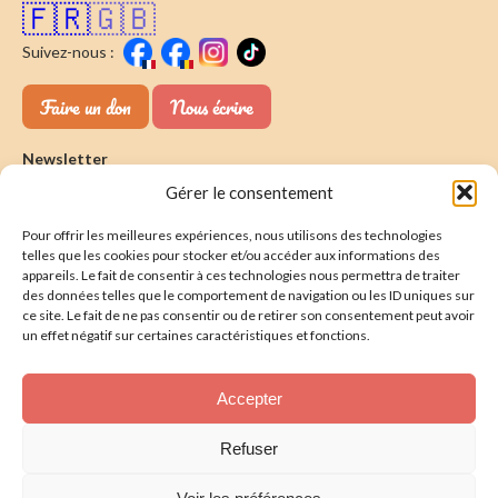
🇫🇷
🇬🇧
Suivez-nous :
Faire un don
Nous écrire
Newsletter
Gérer le consentement
Souscrire
E-mail* :
Pour offrir les meilleures expériences, nous utilisons des technologies
J'ai lu & j'accepte la
politique de confidentalité
telles que les cookies pour stocker et/ou accéder aux informations des
appareils. Le fait de consentir à ces technologies nous permettra de traiter
Présentation
des données telles que le comportement de navigation ou les ID uniques sur
ce site. Le fait de ne pas consentir ou de retirer son consentement peut avoir
Nos actions
un effet négatif sur certaines caractéristiques et fonctions.
Nous aider
Accepter
Foire aux Questions
Refuser
Politique de confidentialité