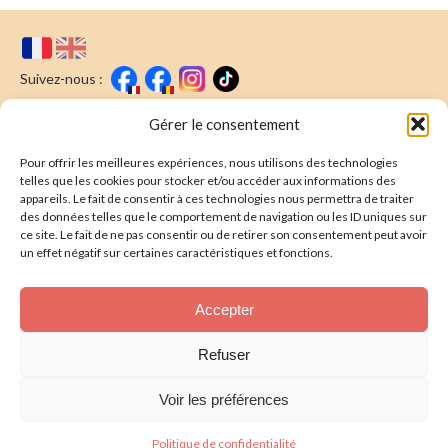
Suivez-nous :
Faire un don
Nous écrire
Gérer le consentement
Pour offrir les meilleures expériences, nous utilisons des technologies
Newsletter
telles que les cookies pour stocker et/ou accéder aux informations des
appareils. Le fait de consentir à ces technologies nous permettra de traiter
Souscrire
E-mail* :
des données telles que le comportement de navigation ou les ID uniques sur
ce site. Le fait de ne pas consentir ou de retirer son consentement peut avoir
J'ai lu & j'accepte la
politique de confidentalité
un effet négatif sur certaines caractéristiques et fonctions.
Présentation
Accepter
Nos actions
Refuser
Nous aider
Voir les préférences
Foire aux Questions
Politique de confidentialité