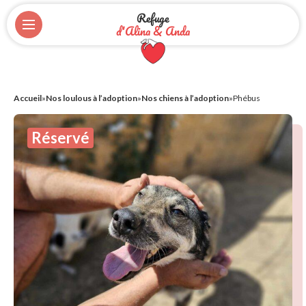
Refuge
d'Alina & Anda
Accueil
»
Nos loulous à l’adoption
»
Nos chiens à l’adoption
»
Phébus
Réservé