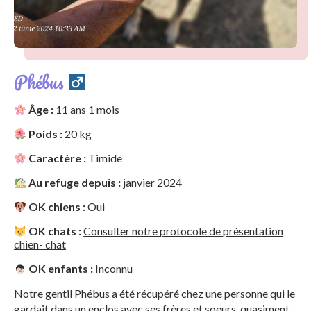
Phébus
Âge :
11 ans 1 mois
Poids :
20 kg
Caractère :
Timide
Au refuge depuis :
janvier 2024
OK chiens :
Oui
OK chats :
Consulter notre protocole de présentation
chien- chat
OK enfants :
Inconnu
Notre gentil Phébus a été récupéré chez une personne qui le
gardait dans un enclos avec ses frères et soeurs, quasiment