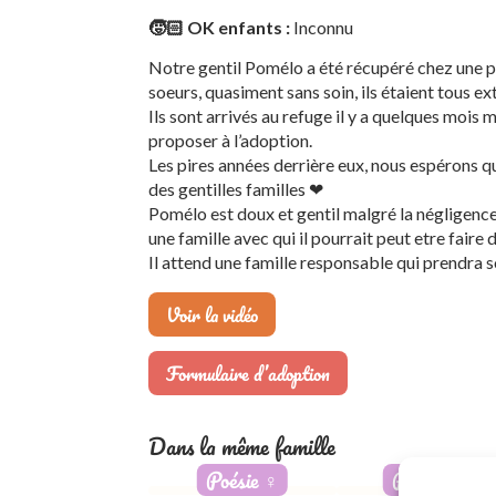
🧒🏻 OK enfants :
Inconnu
Notre gentil Pomélo a été récupéré chez une pe
soeurs, quasiment sans soin, ils étaient tous 
Ils sont arrivés au refuge il y a quelques mois 
proposer à l’adoption.
Les pires années derrière eux, nous espérons q
des gentilles familles ❤
Pomélo est doux et gentil malgré la négligence d
une famille avec qui il pourrait peut etre faire
Il attend une famille responsable qui prendra s
Voir la vidéo
Formulaire d’adoption
Dans la même famille
Poésie
♀️
Poupée
♀️