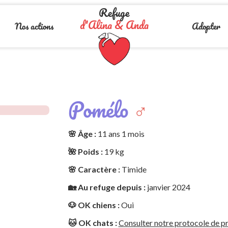
Refuge
d'Alina & Anda
Nos actions
Adopter
Pomélo
♂️
🌸 Âge :
11 ans 1 mois
🌺 Poids :
19 kg
🌸 Caractère :
Timide
🏡 Au refuge depuis :
janvier 2024
🐶 OK chiens :
Oui
🐱 OK chats :
Consulter notre protocole de pr