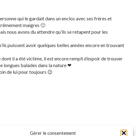
rsonne qui le gardait dans un enclos avec ses frères et
extrêmement maigres 🙁
mais nous avons du attendre qu’ils se retapent pour les
u’ils puissent avoir quelques belles années encore en trouvant
ont il a été victime, il est encore rempli d’espoir de trouver
 de longues balades dans la nature ❤
oin de lui pour toujours 😉
Phébus
♂️
Penelope
♀️
Gérer le consentement