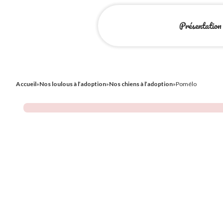
Présentation
Accueil
»
Nos loulous à l’adoption
»
Nos chiens à l’adoption
»
Pomélo