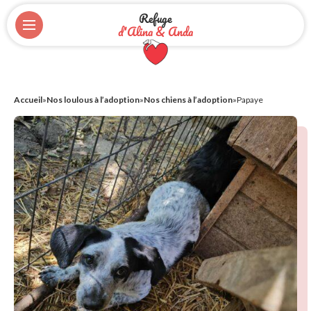
Refuge
d'Alina & Anda
Accueil
»
Nos loulous à l’adoption
»
Nos chiens à l’adoption
»
Papaye