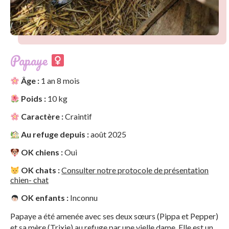
Papaye
Âge :
1 an 8 mois
Poids :
10 kg
Caractère :
Craintif
Au refuge depuis :
août 2025
OK chiens :
Oui
OK chats :
Consulter notre protocole de présentation
chien- chat
OK enfants :
Inconnu
Papaye a été amenée avec ses deux sœurs (Pippa et Pepper)
et sa mère (Trixie) au refuge par une vielle dame. Elle est un