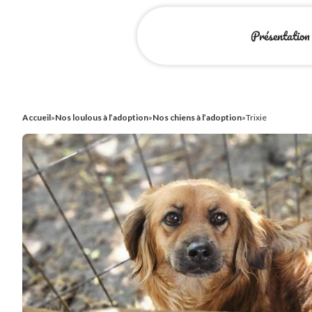
Présentation
Accueil
»
Nos loulous à l’adoption
»
Nos chiens à l’adoption
»
Trixie