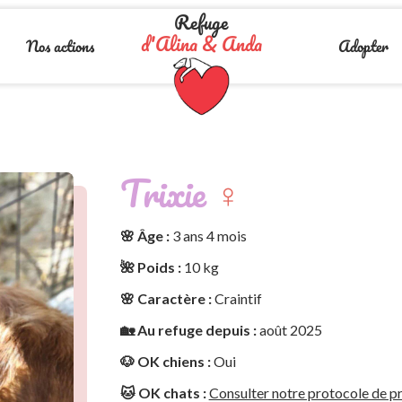
Refuge
d'Alina & Anda
Nos actions
Adopter
Trixie
♀️
🌸 Âge :
3 ans 4 mois
🌺 Poids :
10 kg
🌸 Caractère :
Craintif
🏡 Au refuge depuis :
août 2025
🐶 OK chiens :
Oui
🐱 OK chats :
Consulter notre protocole de pr