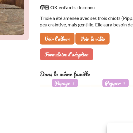
🧒🏻 OK enfants :
Inconnu
Trixie a été amenée avec ses trois chiots (Pipp
peu craintive, mais gentille. Elle aura besoin de
Voir l’album
Voir la vidéo
Formulaire d’adoption
Dans la même famille
Papaye
♀️
Pepper
♀️