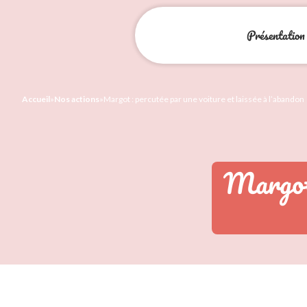
Présentation
Accueil
»
Nos actions
»
Margot : percutée par une voiture et laissée à l’abandon
Margot 