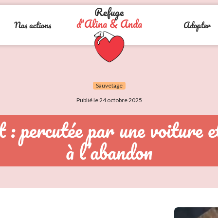
Refuge
d'Alina & Anda
Nos actions
Adopter
Sauvetage
Publié le 24 octobre 2025
: percutée par une voiture et
à l’abandon