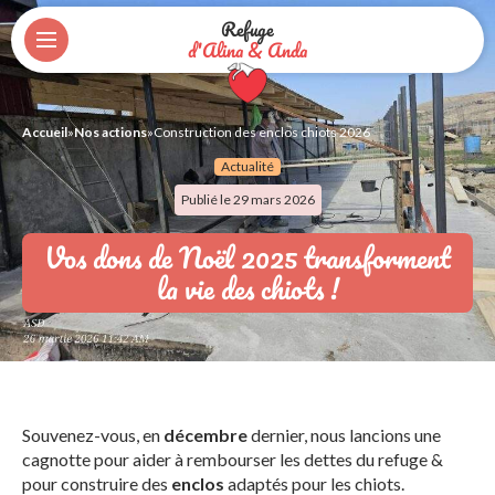
Refuge
d'Alina & Anda
Accueil
»
Nos actions
»
Construction des enclos chiots 2026
Actualité
Publié le 29 mars 2026
Vos dons de Noël 2025 transforment
la vie des chiots !
Souvenez-vous, en
décembre
dernier, nous lancions une
cagnotte pour aider à rembourser les dettes du refuge &
pour construire des
enclos
adaptés pour les chiots.