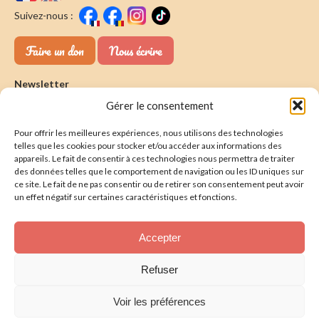
Suivez-nous :
Faire un don
Nous écrire
Newsletter
Gérer le consentement
Souscrire
E-mail* :
Pour offrir les meilleures expériences, nous utilisons des technologies
J'ai lu & j'accepte la
politique de confidentalité
telles que les cookies pour stocker et/ou accéder aux informations des
appareils. Le fait de consentir à ces technologies nous permettra de traiter
Présentation
des données telles que le comportement de navigation ou les ID uniques sur
ce site. Le fait de ne pas consentir ou de retirer son consentement peut avoir
Nos actions
un effet négatif sur certaines caractéristiques et fonctions.
Nous aider
Accepter
Foire aux Questions
Refuser
Politique de confidentialité
Voir les préférences
Mentions légales