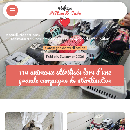
Refuge
d'Alina & Anda
Accueil
»
Nos actions
»
114 animaux stérilisés lors d’une grande campagne de stérilisation
Campagne de stérilisation
Publié le 31 janvier 2026
114 animaux stérilisés lors d’une
grande campagne de stérilisation