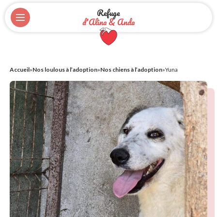
Refuge
d'Alina & Anda
Accueil
»
Nos loulous à l’adoption
»
Nos chiens à l’adoption
»
Yuna