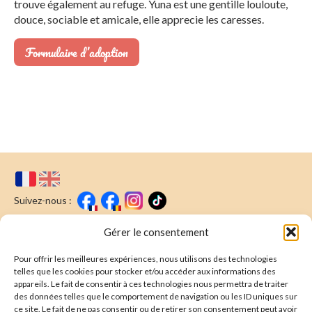
trouve également au refuge. Yuna est une gentille louloute,
douce, sociable et amicale, elle apprecie les caresses.
Formulaire d’adoption
Suivez-nous :
Faire un don
Nous écrire
Gérer le consentement
Pour offrir les meilleures expériences, nous utilisons des technologies
Newsletter
telles que les cookies pour stocker et/ou accéder aux informations des
appareils. Le fait de consentir à ces technologies nous permettra de traiter
Souscrire
E-mail* :
des données telles que le comportement de navigation ou les ID uniques sur
ce site. Le fait de ne pas consentir ou de retirer son consentement peut avoir