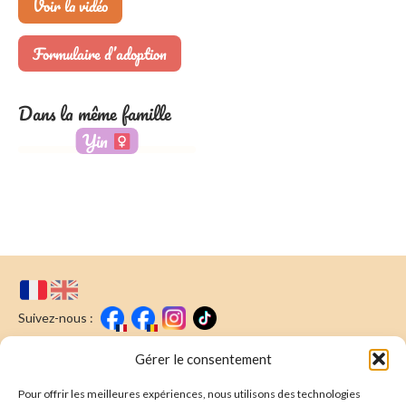
Voir la vidéo
Formulaire d’adoption
Dans la même famille
Yin
Suivez-nous :
Faire un don
Nous écrire
Gérer le consentement
Pour offrir les meilleures expériences, nous utilisons des technologies
Newsletter