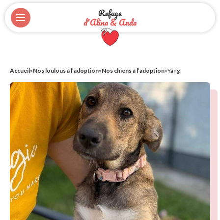
Refuge
d'Alina & Anda
Accueil
»
Nos loulous à l’adoption
»
Nos chiens à l’adoption
»
Yang