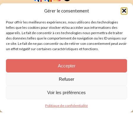
Faire un don
Nous écrire
Gérer le consentement
Pour offrir les meilleures expériences, nous utilisons des technologies
Newsletter
telles que les cookies pour stocker et/ou accéder aux informations des
appareils. Le fait de consentir à ces technologies nous permettra de traiter
Souscrire
E-mail* :
des données telles que le comportement de navigation ou les ID uniques sur
ce site. Le fait de ne pas consentir ou de retirer son consentement peut avoir
J'ai lu & j'accepte la
politique de confidentalité
un effet négatif sur certaines caractéristiques et fonctions.
Présentation
Accepter
Nos actions
Refuser
Nous aider
Voir les préférences
Foire aux Questions
Politique de confidentialité
Politique de confidentialité
Mentions légales