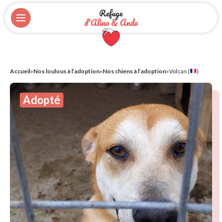
Refuge
d'Alina & Anda
Accueil
»
Nos loulous à l’adoption
»
Nos chiens à l’adoption
»
Volcan (
)
Adopté