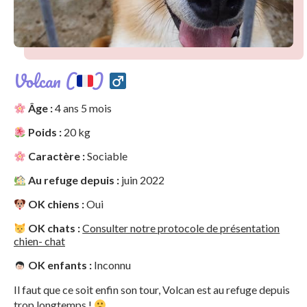
Volcan (
)
Âge :
4 ans 5 mois
Poids :
20 kg
Caractère :
Sociable
Au refuge depuis :
juin 2022
OK chiens :
Oui
OK chats :
Consulter notre protocole de présentation
chien- chat
OK enfants :
Inconnu
Il faut que ce soit enfin son tour, Volcan est au refuge depuis
trop longtemps !