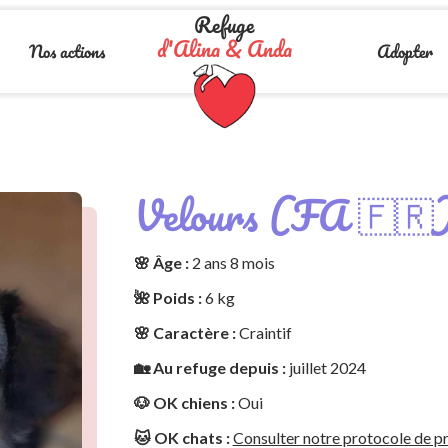
Refuge
d'Alina & Anda
Nos actions
Adopter
Velours (FA 🇫🇷
🌸 Âge :
2 ans 8 mois
🌺 Poids :
6 kg
🌸 Caractère :
Craintif
🏡 Au refuge depuis :
juillet 2024
🐶 OK chiens :
Oui
🐱 OK chats :
Consulter notre protocole de pr