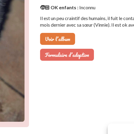
🧒🏻 OK enfants :
Inconnu
Il est un peu craintif des humains, il fuit le co
mois dernier avec sa sœur (Vinnie). Il est ok av
Voir l’album
Formulaire d’adoption