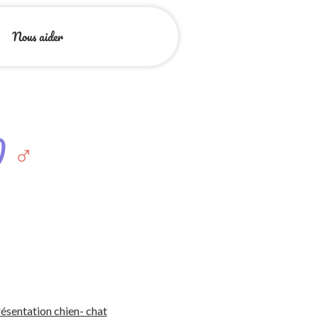
Nous aider
)
♂️
ésentation chien- chat