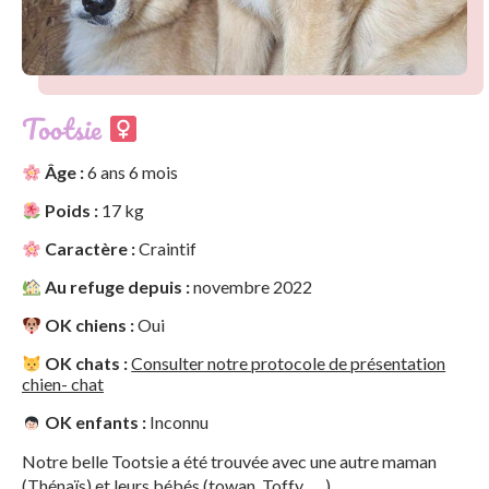
Tootsie
Âge :
6 ans 6 mois
Poids :
17 kg
Caractère :
Craintif
Au refuge depuis :
novembre 2022
OK chiens :
Oui
OK chats :
Consulter notre protocole de présentation
chien- chat
OK enfants :
Inconnu
Notre belle Tootsie a été trouvée avec une autre maman
(Thénaïs) et leurs bébés (towan, Toffy, … )