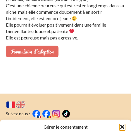
C’est une chienne peureuse qui est restée longtemps dans sa
niche, mais elle commence doucement à en sortir
timidement, elle est encore jeune
Elle pourrait évoluer positivement dans une famille
bienveillante, douce et patiente
Elle est peureuse mais pas agressive.
Formulaire d’adoption
Suivez-nous :
Faire un don
Nous écrire
Gérer le consentement