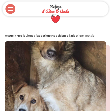
Refuge
d'Alina & Anda
Accueil
»
Nos loulous à l’adoption
»
Nos chiens à l’adoption
»
Tootsie