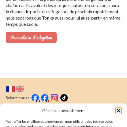
chaîne car ils avaient des marques autour du cou. Lucia aura
la chance de partir du refuge lors du prochain rapatriement,
nous espérons que Tonka aussi pour lui aussi partir en même
temps que Lucia.
Formulaire d’adoption
Suivez-nous :
Faire un don
Nous écrire
Gérer le consentement
Pour offrir les meilleures expériences, nous utilisons des technologies
Newsletter
telles que les cookies pour stocker et/ou accéder aux informations des