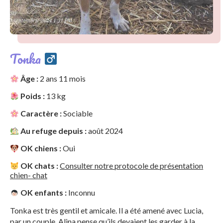
Tonka
Âge :
2 ans 11 mois
Poids :
13 kg
Caractère :
Sociable
Au refuge depuis :
août 2024
OK chiens :
Oui
OK chats :
Consulter notre protocole de présentation
chien- chat
OK enfants :
Inconnu
Tonka est très gentil et amicale. Il a été amené avec Lucia,
par un couple, Alina pense qu’ils devaient les garder à la