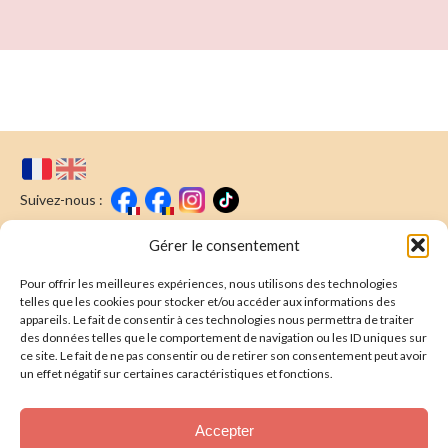
Suivez-nous :
Faire un don
Nous écrire
Gérer le consentement
Pour offrir les meilleures expériences, nous utilisons des technologies
Newsletter
telles que les cookies pour stocker et/ou accéder aux informations des
appareils. Le fait de consentir à ces technologies nous permettra de traiter
Souscrire
E-mail* :
des données telles que le comportement de navigation ou les ID uniques sur
ce site. Le fait de ne pas consentir ou de retirer son consentement peut avoir
J'ai lu & j'accepte la
politique de confidentalité
un effet négatif sur certaines caractéristiques et fonctions.
Présentation
Accepter
Nos actions