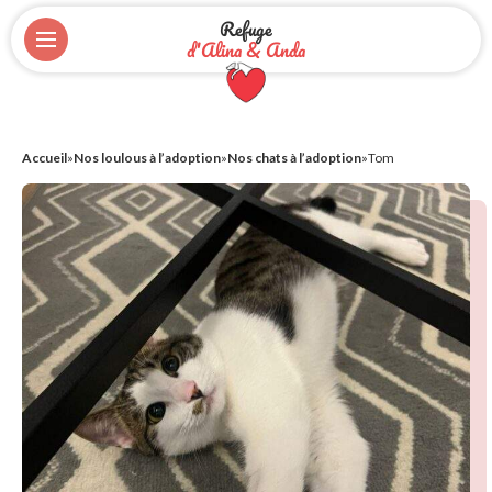
Refuge
d'Alina & Anda
Accueil
»
Nos loulous à l’adoption
»
Nos chats à l’adoption
»
Tom