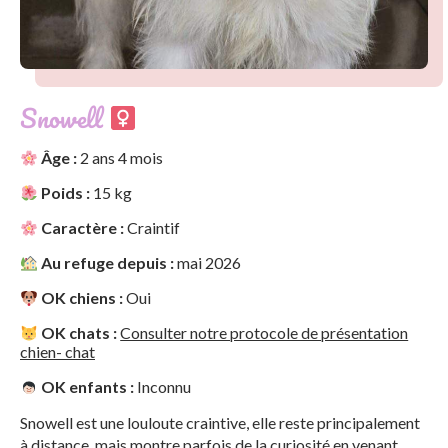
Snowell
Âge :
2 ans 4 mois
Poids :
15 kg
Caractère :
Craintif
Au refuge depuis :
mai 2026
OK chiens :
Oui
OK chats :
Consulter notre protocole de présentation
chien- chat
OK enfants :
Inconnu
Snowell est une louloute craintive, elle reste principalement
à distance, mais montre parfois de la curiosité en venant