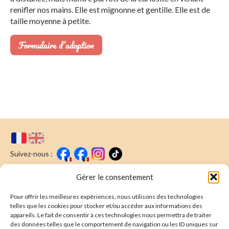
renifler nos mains. Elle est mignonne et gentille. Elle est de
taille moyenne à petite.
Formulaire d’adoption
Suivez-nous :
Faire un don
Nous écrire
Gérer le consentement
Pour offrir les meilleures expériences, nous utilisons des technologies
Newsletter
telles que les cookies pour stocker et/ou accéder aux informations des
appareils. Le fait de consentir à ces technologies nous permettra de traiter
Souscrire
E-mail* :
des données telles que le comportement de navigation ou les ID uniques sur