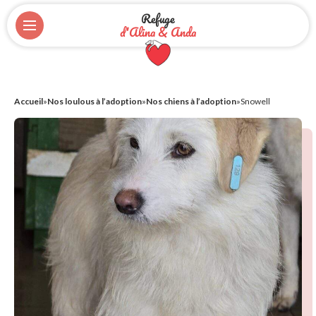
Refuge
d'Alina & Anda
Accueil
»
Nos loulous à l’adoption
»
Nos chiens à l’adoption
»
Snowell