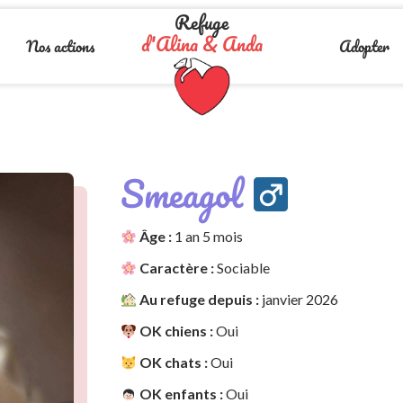
Refuge
d'Alina & Anda
Nos actions
Adopter
Smeagol
Âge :
1 an 5 mois
Caractère :
Sociable
Au refuge depuis :
janvier 2026
OK chiens :
Oui
OK chats :
Oui
OK enfants :
Oui