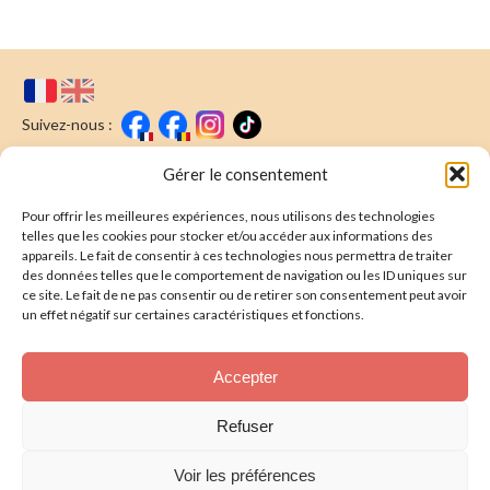
Suivez-nous :
Faire un don
Nous écrire
Gérer le consentement
Pour offrir les meilleures expériences, nous utilisons des technologies
Newsletter
telles que les cookies pour stocker et/ou accéder aux informations des
appareils. Le fait de consentir à ces technologies nous permettra de traiter
Souscrire
E-mail* :
des données telles que le comportement de navigation ou les ID uniques sur
ce site. Le fait de ne pas consentir ou de retirer son consentement peut avoir
J'ai lu & j'accepte la
politique de confidentalité
un effet négatif sur certaines caractéristiques et fonctions.
Présentation
Accepter
Nos actions
Refuser
Nous aider
Voir les préférences
Foire aux Questions