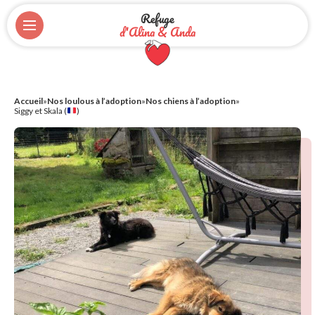
Refuge
d'Alina & Anda
Accueil
»
Nos loulous à l’adoption
»
Nos chiens à l’adoption
»
Siggy et Skala (
)