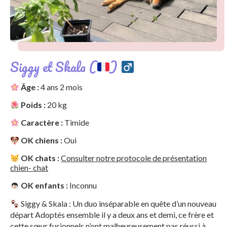
Siggy et Skala (
)
Âge :
4 ans 2 mois
Poids :
20 kg
Caractère :
Timide
OK chiens :
Oui
OK chats :
Consulter notre protocole de présentation
chien- chat
OK enfants :
Inconnu
Siggy & Skala : Un duo inséparable en quête d’un nouveau
départ Adoptés ensemble il y a deux ans et demi, ce frère et
cette sœur fusionnels n’ont malheureusement pas réussi à