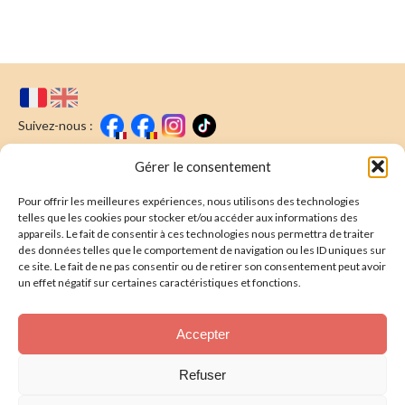
Suivez-nous :
Faire un don
Nous écrire
Gérer le consentement
Pour offrir les meilleures expériences, nous utilisons des technologies
Newsletter
telles que les cookies pour stocker et/ou accéder aux informations des
appareils. Le fait de consentir à ces technologies nous permettra de traiter
Souscrire
E-mail* :
des données telles que le comportement de navigation ou les ID uniques sur
ce site. Le fait de ne pas consentir ou de retirer son consentement peut avoir
J'ai lu & j'accepte la
politique de confidentalité
un effet négatif sur certaines caractéristiques et fonctions.
Présentation
Accepter
Nos actions
Refuser
Nous aider