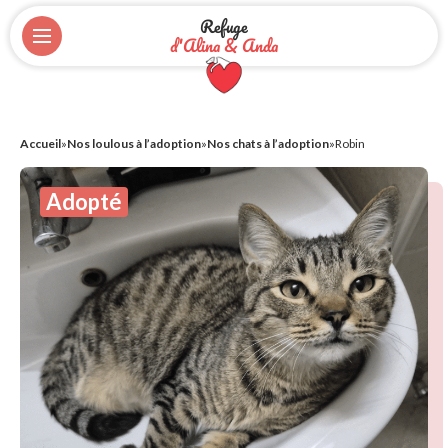
Refuge
d'Alina & Anda
Accueil
»
Nos loulous à l’adoption
»
Nos chats à l’adoption
»
Robin
Adopté