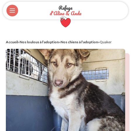
Refuge
d'Alina & Anda
Accueil
»
Nos loulous à l’adoption
»
Nos chiens à l’adoption
»
Quaker