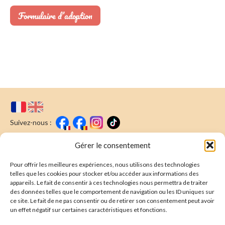
Formulaire d’adoption
Suivez-nous :
Faire un don
Nous écrire
Gérer le consentement
Pour offrir les meilleures expériences, nous utilisons des technologies
Newsletter
telles que les cookies pour stocker et/ou accéder aux informations des
appareils. Le fait de consentir à ces technologies nous permettra de traiter
Souscrire
E-mail* :
des données telles que le comportement de navigation ou les ID uniques sur
ce site. Le fait de ne pas consentir ou de retirer son consentement peut avoir
J'ai lu & j'accepte la
politique de confidentalité
un effet négatif sur certaines caractéristiques et fonctions.
Présentation