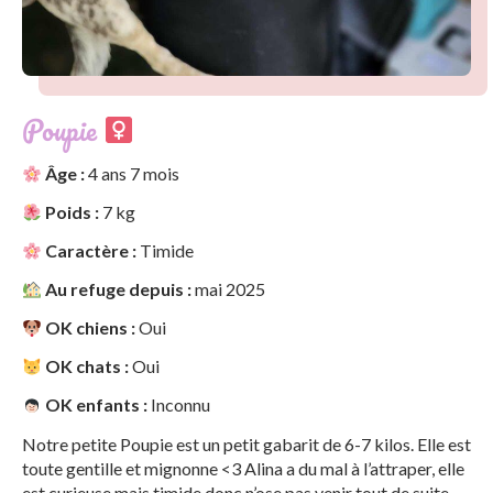
Poupie
Âge :
4 ans 7 mois
Poids :
7 kg
Caractère :
Timide
Au refuge depuis :
mai 2025
OK chiens :
Oui
OK chats :
Oui
OK enfants :
Inconnu
Notre petite Poupie est un petit gabarit de 6-7 kilos. Elle est
toute gentille et mignonne <3 Alina a du mal à l’attraper, elle
est curieuse mais timide donc n’ose pas venir tout de suite,