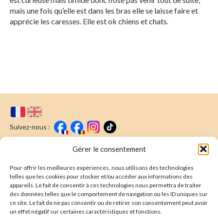
mais une fois qu’elle est dans les bras elle se laisse faire et
apprécie les caresses. Elle est ok chiens et chats.
Suivez-nous :
Faire un don
Nous écrire
Gérer le consentement
Pour offrir les meilleures expériences, nous utilisons des technologies
Newsletter
telles que les cookies pour stocker et/ou accéder aux informations des
appareils. Le fait de consentir à ces technologies nous permettra de traiter
Souscrire
E-mail* :
des données telles que le comportement de navigation ou les ID uniques sur
ce site. Le fait de ne pas consentir ou de retirer son consentement peut avoir
J'ai lu & j'accepte la
politique de confidentalité
un effet négatif sur certaines caractéristiques et fonctions.