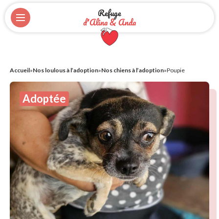
Refuge
d'Alina & Anda
Accueil
»
Nos loulous à l’adoption
»
Nos chiens à l’adoption
»
Poupie
Adoptée