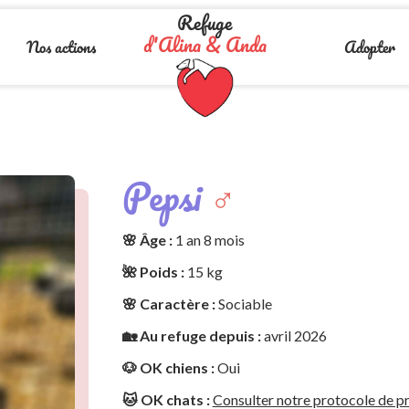
Refuge
d'Alina & Anda
Nos actions
Adopter
Pepsi
♂️
🌸 Âge :
1 an 8 mois
🌺 Poids :
15 kg
🌸 Caractère :
Sociable
🏡 Au refuge depuis :
avril 2026
🐶 OK chiens :
Oui
🐱 OK chats :
Consulter notre protocole de pr