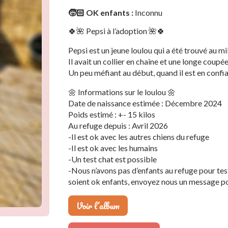
🧒🏻 OK enfants :
Inconnu
🍀🌺 Pepsi à l’adoption 🌺🍀
Pepsi est un jeune loulou qui a été trouvé au mi
Il avait un collier en chaine et une longe coupée
Un peu méfiant au début, quand il est en confia
🌼 Informations sur le loulou 🌼
Date de naissance estimée : Décembre 2024
Poids estimé : +- 15 kilos
Au refuge depuis : Avril 2026
-Il est ok avec les autres chiens du refuge
-Il est ok avec les humains
-Un test chat est possible
-Nous n’avons pas d’enfants au refuge pour test
soient ok enfants, envoyez nous un message po
Voir l’album