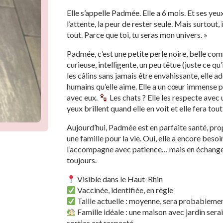
Elle s’appelle Padmée. Elle a 6 mois. Et ses yeux
l’attente, la peur de rester seule. Mais surtout, 
tout. Parce que toi, tu seras mon univers. »
Padmée, c’est une petite perle noire, belle comm
curieuse, intelligente, un peu têtue (juste ce qu’
les câlins sans jamais être envahissante, elle 
humains qu’elle aime. Elle a un cœur immense p
avec eux.
Les chats ? Elle les respecte avec
yeux brillent quand elle en voit et elle fera tou
Aujourd’hui, Padmée est en parfaite santé, propr
une famille pour la vie. Oui, elle a encore bes
l’accompagne avec patience… mais en échange, 
toujours.
Visible dans le Haut-Rhin
Vaccinée, identifiée, en règle
Taille actuelle : moyenne, sera probablem
Famille idéale : une maison avec jardin sera
sorties est respecté.