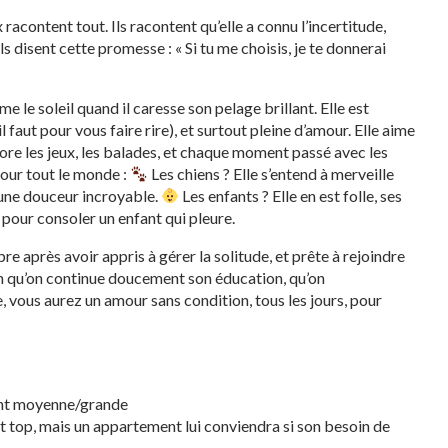
 racontent tout. Ils racontent qu’elle a connu l’incertitude,
ils disent cette promesse : « Si tu me choisis, je te donnerai
e le soleil quand il caresse son pelage brillant. Elle est
il faut pour vous faire rire), et surtout pleine d’amour. Elle aime
adore les jeux, les balades, et chaque moment passé avec les
our tout le monde :
Les chiens ? Elle s’entend à merveille
 une douceur incroyable.
Les enfants ? Elle en est folle, ses
t pour consoler un enfant qui pleure.
e après avoir appris à gérer la solitude, et prête à rejoindre
oin qu’on continue doucement son éducation, qu’on
vous aurez un amour sans condition, tous les jours, pour
ent moyenne/grande
it top, mais un appartement lui conviendra si son besoin de