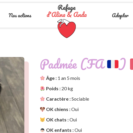
Refuge
d'Alina & Anda
Nos actions
Adopter
Padmée (FA
)
Âge :
1 an 5 mois
Poids :
20 kg
Caractère :
Sociable
OK chiens :
Oui
OK chats :
Oui
OK enfants :
Oui