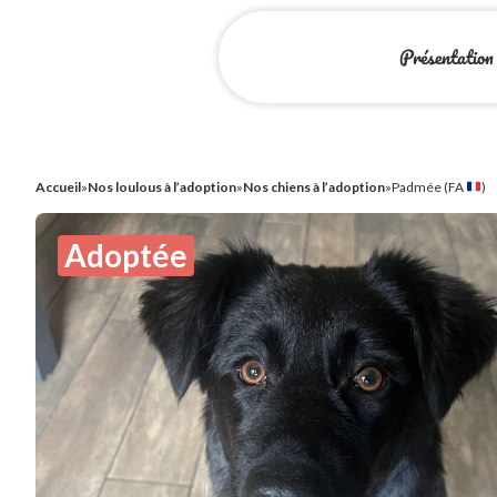
Présentation
Accueil
»
Nos loulous à l’adoption
»
Nos chiens à l’adoption
»
Padmée (FA
)
Adoptée