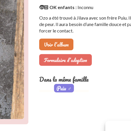
🧒🏻 OK enfants :
Inconnu
Ozo a été trouvé à Jilava avec son frère Puiu. I
de peur. Il aura besoin d’une famille douce et p
forcer le contact.
Voir l’album
Formulaire d’adoption
Dans la même famille
Puiu
♂️