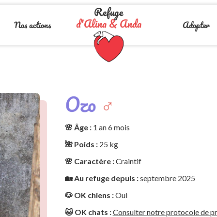
Refuge
d'Alina & Anda
Nos actions
Adopter
Ozo
♂️
🌸 Âge :
1 an 6 mois
🌺 Poids :
25 kg
🌸 Caractère :
Craintif
🏡 Au refuge depuis :
septembre 2025
🐶 OK chiens :
Oui
🐱 OK chats :
Consulter notre protocole de pr