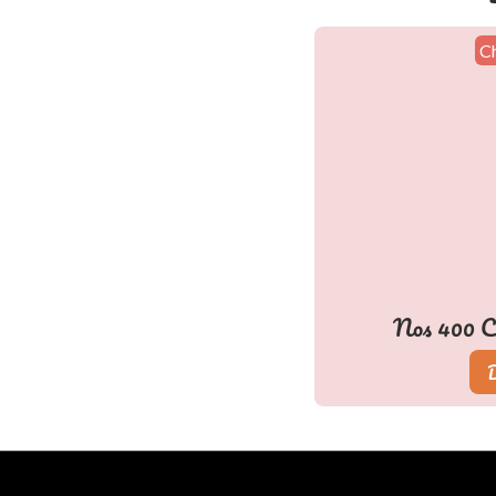
C
Nos
411
Ch
D