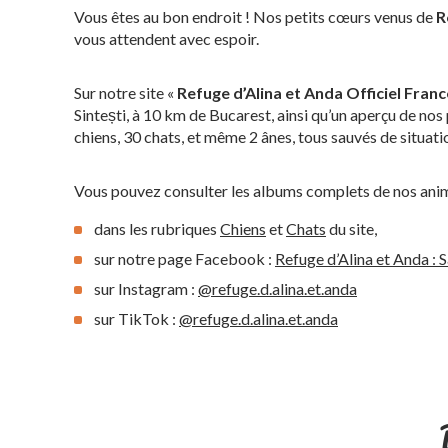
Vous êtes au bon endroit ! Nos petits cœurs venus de
R
vous attendent avec espoir.
Sur notre site «
Refuge d’Alina et Anda Officiel Franc
Sintești, à 10 km de Bucarest, ainsi qu’un aperçu de nos
chiens, 30 chats, et même 2 ânes, tous sauvés de situatio
Vous pouvez consulter les albums complets de nos ani
dans les rubriques
Chiens
et
Chats
du site,
sur notre page Facebook :
Refuge d’Alina et Anda :
sur Instagram :
@refuge.d.alina.et.anda
sur TikTok :
@refuge.d.alina.et.anda