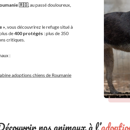
oumanie 🇷🇴
, au passé douloureux,
e »
, vous découvrirez le refuge situé à
 plus de
400 protégés
: plus de 350
ns critiques.
maux :
 Sabine adoptions chiens de Roumanie
Découvrir nos animaux à l’
adoptio