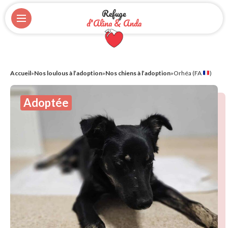
Refuge
d'Alina & Anda
Accueil
»
Nos loulous à l’adoption
»
Nos chiens à l’adoption
»
Orhéa (FA
)
Adoptée