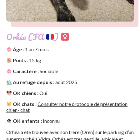
Orhéa (FA
)
Âge :
1 an 7 mois
Poids :
15 kg
Caractère :
Sociable
Au refuge depuis :
août 2025
OK chiens :
Oui
OK chats :
Consulter notre protocole de présentation
chien- chat
OK enfants :
Inconnu
Orhéa a été trouvée avec son frère (Oren) sur le parking d’un
supermarché à Vidra. Orhéa est très gentille, amicale et