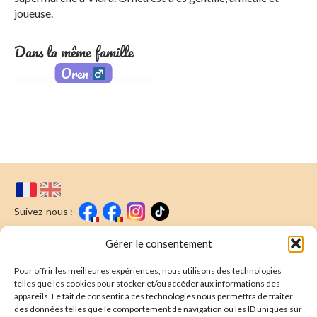
joueuse.
Dans la même famille
Oren
Suivez-nous :
Faire un don
Nous écrire
Gérer le consentement
Pour offrir les meilleures expériences, nous utilisons des technologies
Newsletter
telles que les cookies pour stocker et/ou accéder aux informations des
appareils. Le fait de consentir à ces technologies nous permettra de traiter
Souscrire
E-mail* :
des données telles que le comportement de navigation ou les ID uniques sur