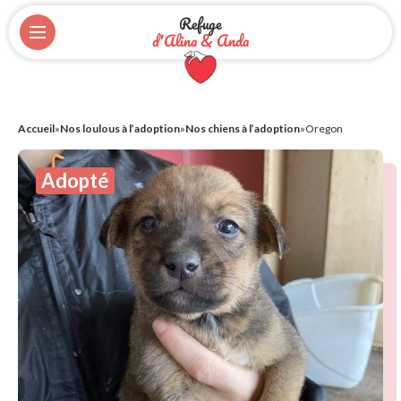
Refuge
d'Alina & Anda
Accueil
»
Nos loulous à l’adoption
»
Nos chiens à l’adoption
»
Oregon
Adopté