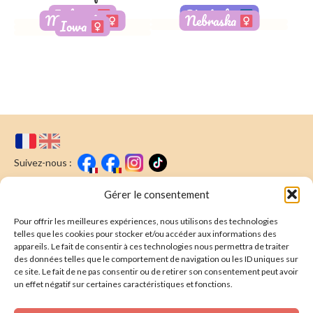
Indiana
Kentucky
Minessota
Nebraska
Iowa
Réservée
Adopté
Adoptée
Adoptée
Suivez-nous :
Faire un don
Nous écrire
Gérer le consentement
Pour offrir les meilleures expériences, nous utilisons des technologies
Newsletter
telles que les cookies pour stocker et/ou accéder aux informations des
appareils. Le fait de consentir à ces technologies nous permettra de traiter
Souscrire
E-mail* :
des données telles que le comportement de navigation ou les ID uniques sur
ce site. Le fait de ne pas consentir ou de retirer son consentement peut avoir
J'ai lu & j'accepte la
politique de confidentalité
un effet négatif sur certaines caractéristiques et fonctions.
Présentation