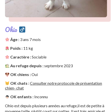
Ohio
Âge :
3 ans 7 mois
Poids :
11 kg
Caractère :
Sociable
Au refuge depuis :
septembre 2023
OK chiens :
Oui
OK chats :
Consulter notre protocole de présentation
chien- chat
OK enfants :
Inconnu
Ohio est depuis plusieurs années au refuge,il est de petite à
moyenne taille, plutôt court sur pattes. Il est très amicale et