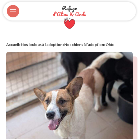
Refuge
d'Alina & Anda
Accueil
»
Nos loulous à l’adoption
»
Nos chiens à l’adoption
»
Ohio