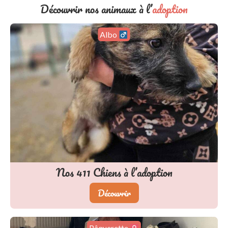
Découvrir nos animaux à l’
adoption
Crok
Nos
411
Chiens à l’adoption
Découvrir
Marley (FA
)