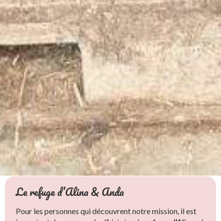
Adopter un Roumain
du Refuge d’Alina et
Le refuge d’Alina & Anda
Anda
Les sauvetages
Nous aider
Pour les personnes qui découvrent notre mission, il est
L’adoption d’un animal du refuge roumain d’Alina et Anda