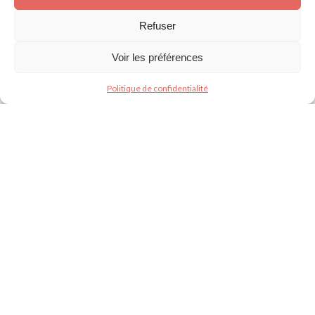
nourrir
,
soigner
et
protéger
nos pensionnaires. Nous
avons un besoin urgent d’aide pour faire face aux
Refuser
sauvetages
quotidiens et améliorer leurs conditions de vie.
Voir les préférences
La procédure d’adoption
Politique de confidentialité