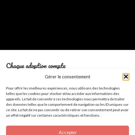
Chaque adoption compte
Gérer le consentement
Adopter, c’est :
Pour offrir les meilleures expériences, nous utilisons des technologies
offrir une
nouvelle vie
à un animal
telles que les cookies pour stocker et/ou accéder aux informations des
appareils. Le fait de consentir à ces technologies nous permettra de traiter
libérer une place
au refuge pour en
sauver un autre
des données telles que le comportement de navigation ou les ID uniques sur
ce site. Le fait de ne pas consentir ou de retirer son consentement peut avoir
soutenir une
cause
vitale
un effet négatif sur certaines caractéristiques et fonctions.
Le refuge fonctionne uniquement grâce aux dons.
Il ne perçoit aucun frais d’adoption, car chaque euro sert à
Accepter