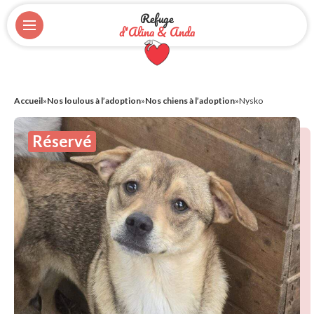
Refuge
d'Alina & Anda
Accueil
»
Nos loulous à l’adoption
»
Nos chiens à l’adoption
»
Nysko
Réservé