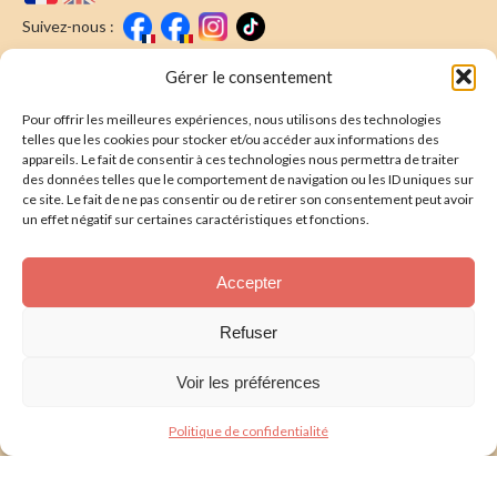
Suivez-nous :
Faire un don
Nous écrire
Gérer le consentement
Pour offrir les meilleures expériences, nous utilisons des technologies
Newsletter
telles que les cookies pour stocker et/ou accéder aux informations des
appareils. Le fait de consentir à ces technologies nous permettra de traiter
Souscrire
E-mail* :
des données telles que le comportement de navigation ou les ID uniques sur
ce site. Le fait de ne pas consentir ou de retirer son consentement peut avoir
J'ai lu & j'accepte la
politique de confidentalité
un effet négatif sur certaines caractéristiques et fonctions.
Présentation
Accepter
Nos actions
Refuser
Nous aider
Voir les préférences
Foire aux Questions
Politique de confidentialité
Politique de confidentialité
Mentions légales