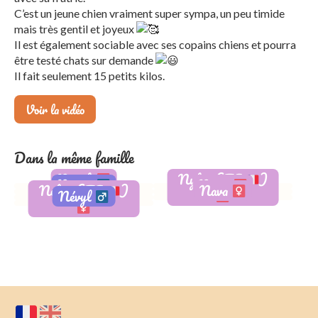
C’est un jeune chien vraiment super sympa, un peu timide
mais très gentil et joyeux
Il est également sociable avec ses copains chiens et pourra
être testé chats sur demande
Il fait seulement 15 petits kilos.
Voir la vidéo
Dans la même famille
Nanali
Nylae (FA
)
Nyron
Naria
Nelya (FA
)
Nava
Névyl
Adoptée
Réservé
Adoptée
Adoptée
Adopté