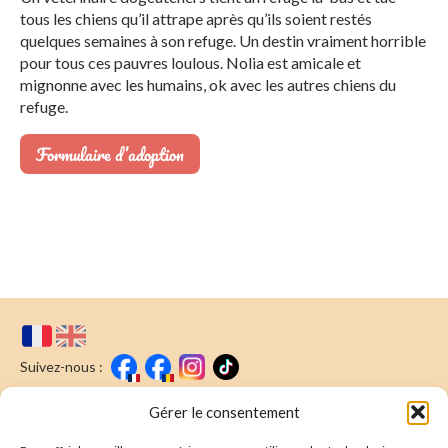
tous les chiens qu’il attrape après qu’ils soient restés
quelques semaines à son refuge. Un destin vraiment horrible
pour tous ces pauvres loulous. Nolia est amicale et
mignonne avec les humains, ok avec les autres chiens du
refuge.
Formulaire d’adoption
Suivez-nous :
Faire un don
Nous écrire
Gérer le consentement