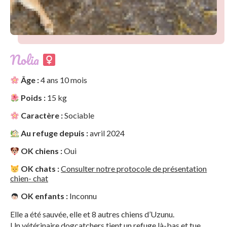
Nolia
Âge :
4 ans 10 mois
Poids :
15 kg
Caractère :
Sociable
Au refuge depuis :
avril 2024
OK chiens :
Oui
OK chats :
Consulter notre protocole de présentation
chien- chat
OK enfants :
Inconnu
Elle a été sauvée, elle et 8 autres chiens d’Uzunu.
Un vétérinaire dogcatchers tient un refuge là-bas et tue