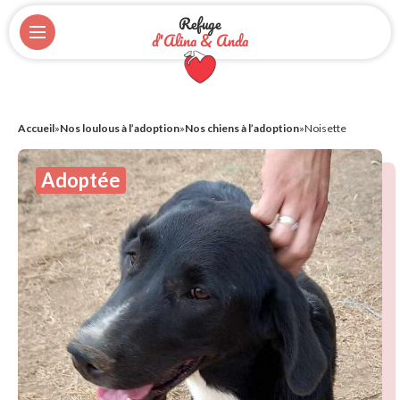
Refuge
d'Alina & Anda
Accueil
»
Nos loulous à l’adoption
»
Nos chiens à l’adoption
»
Noisette
Adoptée