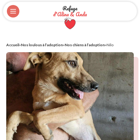
Refuge
d'Alina & Anda
Accueil
»
Nos loulous à l’adoption
»
Nos chiens à l’adoption
»
Nilo