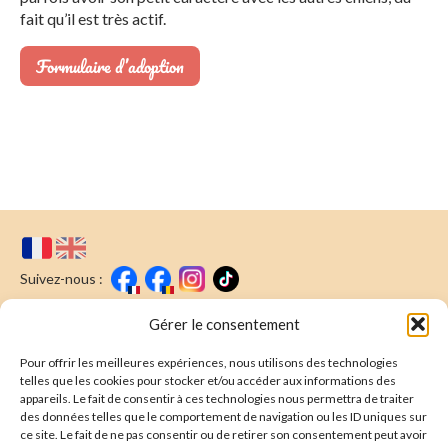
fait qu’il est très actif.
Formulaire d’adoption
Suivez-nous :
Faire un don
Nous écrire
Gérer le consentement
Pour offrir les meilleures expériences, nous utilisons des technologies
Newsletter
telles que les cookies pour stocker et/ou accéder aux informations des
appareils. Le fait de consentir à ces technologies nous permettra de traiter
Souscrire
E-mail* :
des données telles que le comportement de navigation ou les ID uniques sur
ce site. Le fait de ne pas consentir ou de retirer son consentement peut avoir