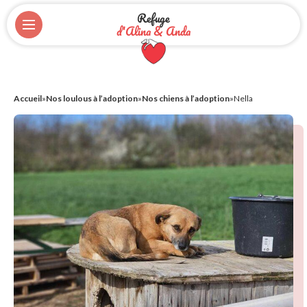
Refuge
d'Alina & Anda
Accueil
»
Nos loulous à l’adoption
»
Nos chiens à l’adoption
»
Nella