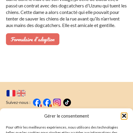
passé un contrat avec des dogcatchers d’Uzunu qui tuent les
chiens. Cette dame a alors contacté qui elle pouvait pour
tenter de sauver les chiens de la rue avant qu’ils n’arrivent
aux mains des dogcatchers. Elle est amicale et gentille.
Formulaire d’adoption
Suivez-nous :
Faire un don
Nous écrire
Gérer le consentement
Pour offrir les meilleures expériences, nous utilisons des technologies
Newsletter
telles que les cookies pour stocker et/ou accéder aux informations des