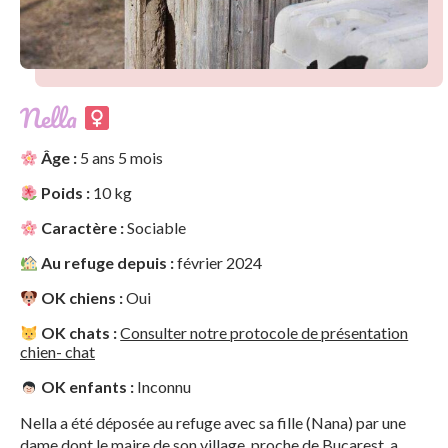
Nella
Âge :
5 ans 5 mois
Poids :
10 kg
Caractère :
Sociable
Au refuge depuis :
février 2024
OK chiens :
Oui
OK chats :
Consulter notre protocole de présentation
chien- chat
OK enfants :
Inconnu
Nella a été déposée au refuge avec sa fille (Nana) par une
dame dont le maire de son village, proche de Bucarest, a