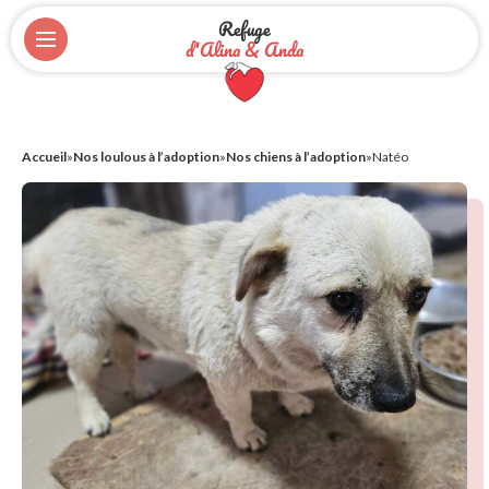
Refuge
d'Alina & Anda
Accueil
»
Nos loulous à l’adoption
»
Nos chiens à l’adoption
»
Natéo