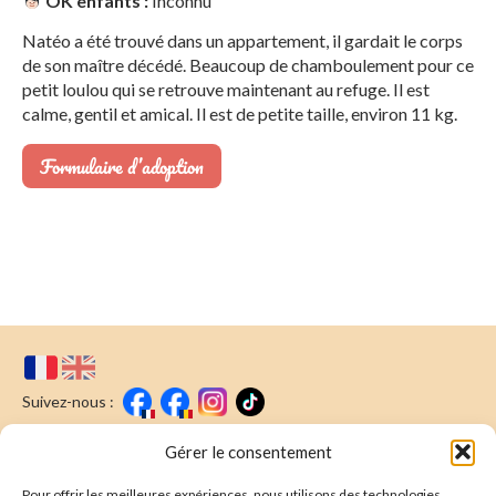
OK enfants :
Inconnu
Natéo a été trouvé dans un appartement, il gardait le corps
de son maître décédé. Beaucoup de chamboulement pour ce
petit loulou qui se retrouve maintenant au refuge. Il est
calme, gentil et amical. Il est de petite taille, environ 11 kg.
Formulaire d’adoption
Suivez-nous :
Faire un don
Nous écrire
Gérer le consentement
Pour offrir les meilleures expériences, nous utilisons des technologies